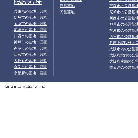
地域でさがす
府営墓地
宝塚市の公営墓
兵庫県の墓地・霊園
民営墓地
尼崎市の公営墓
伊丹市の墓地・霊園
川西市の公営墓
宝塚市の墓地・霊園
神戸市の公営墓
尼崎市の墓地・霊園
芦屋市の公営墓
川西市の墓地・霊園
西宮市の公営墓
神戸市の墓地・霊園
兵庫上記以外の
芦屋市の墓地・霊園
大阪市内の公営
西宮市の墓地・霊園
大阪府北部の公
大阪府の墓地・霊園
大阪府南部の公
奈良県の墓地・霊園
奈良県の公営墓
京都府の墓地・霊園
luna international.inc