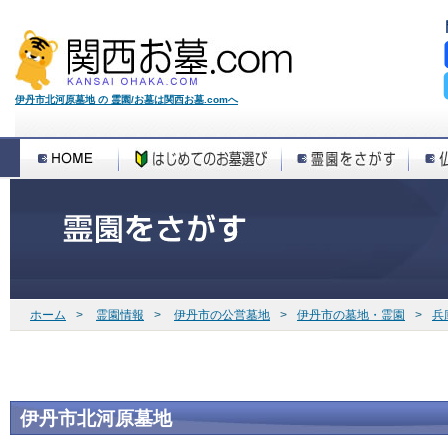
伊丹市北河原墓地 の 霊園/お墓は関西お墓.comへ
ホーム
>
霊園情報
>
伊丹市の公営墓地
>
伊丹市の墓地・霊園
>
兵
伊丹市北河原墓地