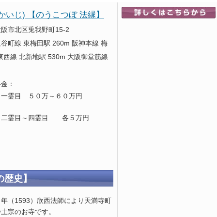
かいじ) 【のうこつぼ 法縁】
阪市北区兎我野町15-2
町線 東梅田駅 260m 阪神本線 梅
R東西線 北新地駅 530m 大阪御堂筋線
料金：
一霊目 ５０万～６０万円
四霊目 各５万円
の歴史】
年（1593）欣西法師により天満寺町
浄土宗のお寺です。