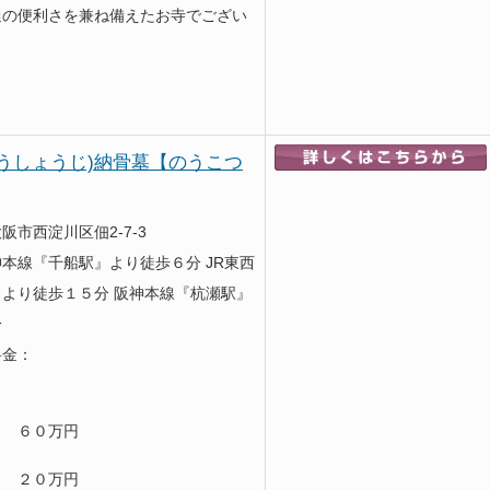
通の便利さを兼ね備えたお寺でござい
うしょうじ)納骨墓【のうこつ
阪市西淀川区佃2-7-3
本線『千船駅』より徒歩６分 JR東西
より徒歩１５分 阪神本線『杭瀬駅』
分
料金：
６０万円
２０万円