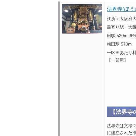
法界寺(ほう
住所：大阪府大
最寄り駅：大阪谷
田駅 520m J
梅田駅 570m
一区画あたり
【一部屋】 
二霊目～
【法界寺
法界寺は文禄２
に建立された