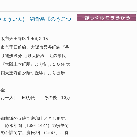
みょういん) 納骨墓【のうこつ
阪市天王寺区生玉町2-15
阪市営千日前線、大阪市営谷町線『谷
り徒歩６分 近鉄大阪線、近鉄奈良
『大阪上本町駅』より徒歩１０分 大
『四天王寺前夕陽ケ丘駅』より徒歩１
料金：
お一人目 50万円 その後 10万
宗御室派の寺院で密印山と号します。
応永年間（1394-1427）の紛争で
め不詳です。慶長2年（1597）、宥