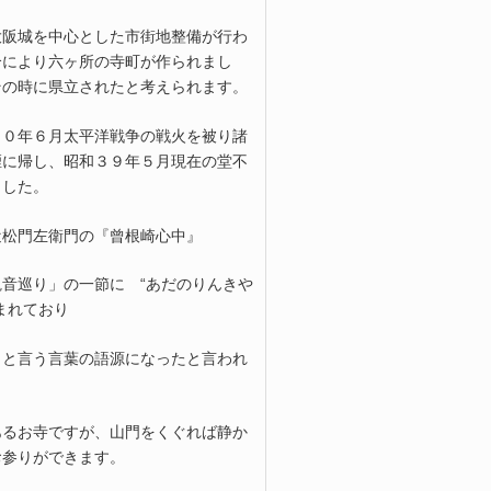
大阪城を中心とした市街地整備が行わ
合により六ヶ所の寺町が作られまし
その時に県立されたと考えられます。
２０年６月太平洋戦争の戦火を被り諸
煙に帰し、昭和３９年５月現在の堂不
ました。
近松門左衛門の『曾根崎心中』
音巡り」の一節に “あだのりんきや
まれており
」と言う言葉の語源になったと言われ
あるお寺ですが、山門をくぐれば静か
お参りができます。