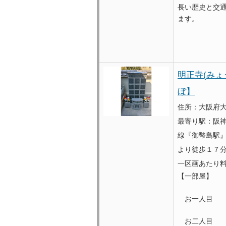
長い歴史と交
ます。
明正寺(みょ
ぼ】
住所：大阪府大
最寄り駅：阪神
線『御幣島駅』
より徒歩１７
一区画あたり
【一部屋】
お一人目 
お二人目 