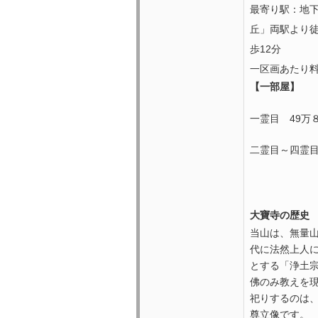
最寄り駅：地
丘」両駅より徒
歩12分
一区画あたり
【一部屋】
一霊目 49万
二霊目～四霊目
大寶寺の歴史
当山は、無量
代に法然上人
とする「浄土
佛のみ教えを
祀りするのは
尊立像です。