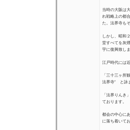
当時の大阪は
れ戦略上の都
た。法界寺も
しかし、昭和
堂すべてを灰
宇に復興致し
江戸時代には
「三十三ヶ所観
法界寺“ と詠
「法界りんき
ております。
都会の中心に
に落ち着いて