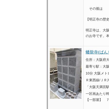
その後は 
【明正寺の歴
明正寺は、大
のお寺です。本
蟠龍寺(ばん
住所：大阪府大
最寄り駅：大阪
10分 大阪メト
Ｒ東西線/ＪＲ
「大阪天満宮駅
一区画あたり
【一部屋】 