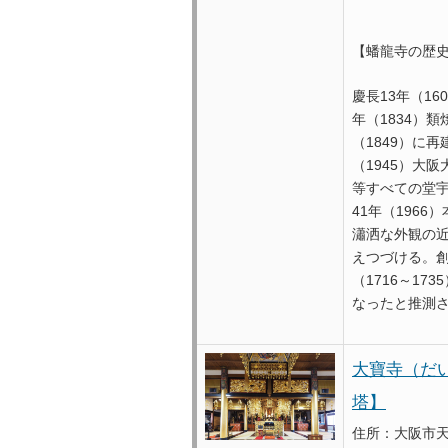
【蟠龍寺の歴
慶長13年（1
年（1834）
（1849）に
（1945）大
等すべての堂
41年（196
瀟洒な外観の
えつづける。
（1716～1
なったと推測
大寶寺（だ
塔】
住所：大阪市天