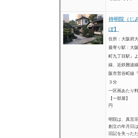
持明院（じ
ぼ】
住所：大阪府大
最寄り駅：大
町九丁目駅』よ
線、近鉄難波線
阪市営谷町線
３分
一区画あたり
【一部屋】 
円
明院は、真言
創立の年月日は、
旧記を失ったた