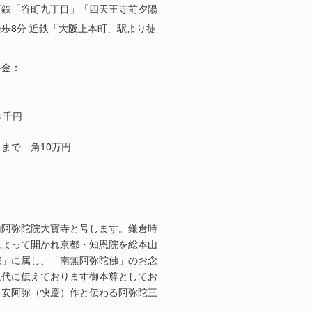
下鉄「谷町九丁目」「四天王寺前夕陽
歩8分 近鉄「大阪上本町」駅より徒
料金：
８千円
まで 角10万円
山阿弥陀院大寶寺と号します。鎌倉時
によって開かれ京都・知恩院を総本山
宗」に属し、「南無阿弥陀佛」のお念
現代に伝えております御本尊としてお
、安阿弥（快慶）作と伝わる阿弥陀三