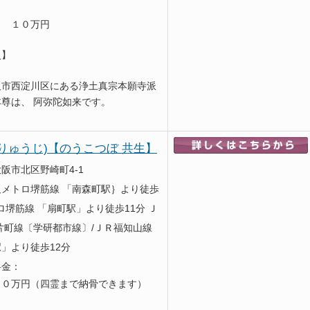
１０万円
史】
阪市西淀川区にある浄土真宗本願寺派
尊は、 阿弥陀如来です。
りゅうじ)【のうこつぼ 共生】
阪市北区野崎町4-1
メトロ堺筋線 「南森町駅｝より徒歩
ロ堺筋線 「扇町駅」より徒歩11分 Ｊ
片町線〔学研都市線〕/ＪＲ福知山線
」より徒歩12分
料金：
７０万円（四霊まで納骨できます）