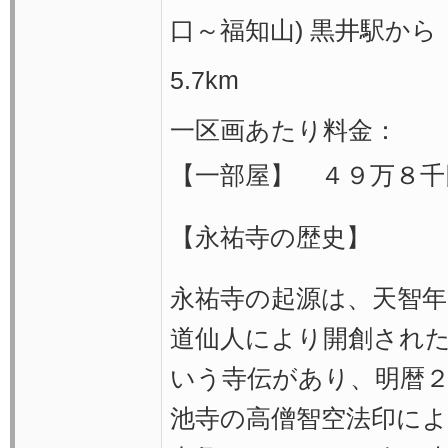
口～福知山) 黒井駅から
5.7km
一区画あたり料金：
【一部屋】 ４９万８千
【永祐寺の歴史】
永祐寺の起源は、天智年
道仙人により開創され
いう寺伝があり、明暦
池寺の高僧智空法印に