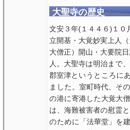
大聖寺の歴史
文安３年(１４４６)１０
立開基・大覚妙実上人（
大僧正）開山・大要院日
人。大聖寺は明治まで、
郡室津というところに
ました。室町時代、そ
の港に寄港した大覚大
は、海難被害者の慰霊と
のために「法華堂」を