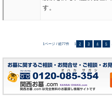
す。
1ページ / 総77件
1
2
3
4
5