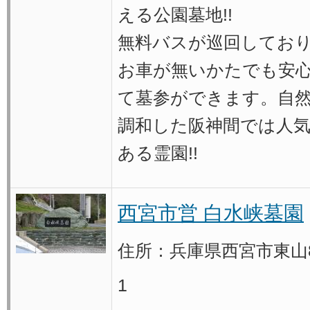
える公園墓地!!
無料バスが巡回してお
お車が無いかたでも安
て墓参ができます。自
調和した阪神間では人
ある霊園!!
西宮市営 白水峡墓園
住所：兵庫県西宮市東山8
1