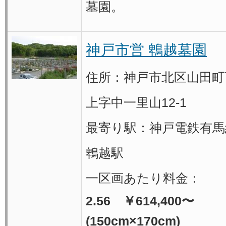
墓園。
神戸市営 鵯越墓園
住所：神戸市北区山田町
上字中一里山12-1
最寄り駅：神戸電鉄有
鵯越駅
一区画あたり料金：
2.56 ￥614,400〜
(150cm×170cm)