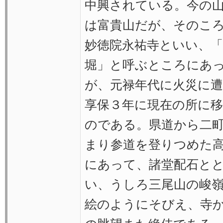
中興されている。今の
は富貴山だが、そのこ
妙徳院永祐寺といい、
堀」と呼ぶところにあ
が、元禄年代に火災に
享保３年に現在の所に
のである。県道から二
まり参道を登りつめた
にあって、諸堂配石と
い、うしろ三尾山の峻
絵のようにそびえ、寺