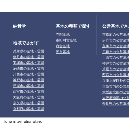
納骨堂
墓地の種類で探す
公営墓地でさ
寺院墓地
京都府の公営墓
市町村営墓地
伊丹市の公営墓
地域でさがす
府営墓地
宝塚市の公営墓
兵庫県の墓地・霊園
民営墓地
尼崎市の公営墓
伊丹市の墓地・霊園
川西市の公営墓
宝塚市の墓地・霊園
神戸市の公営墓
尼崎市の墓地・霊園
芦屋市の公営墓
川西市の墓地・霊園
西宮市の公営墓
神戸市の墓地・霊園
兵庫上記以外の
芦屋市の墓地・霊園
大阪市内の公営
西宮市の墓地・霊園
大阪府北部の公
大阪府の墓地・霊園
大阪府南部の公
奈良県の墓地・霊園
奈良県の公営墓
京都府の墓地・霊園
luna international.inc