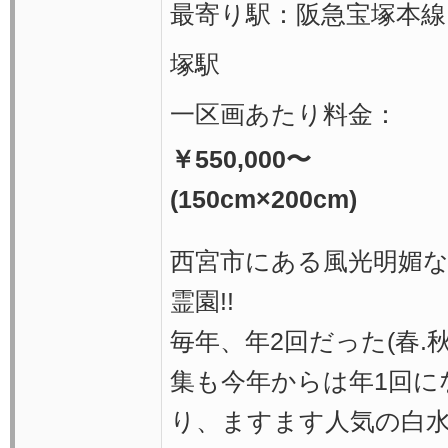
最寄り駅：阪急宝塚本線
塚駅
一区画あたり料金：
￥550,000〜
(150cm×200cm)
西宮市にある風光明媚
霊園!!
毎年、年2回だった(春.秋
集も今年からは年1回に
り、ますます人気の白