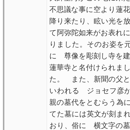
不思議な事に空より蓮
降り来たり、眩い光を
て阿弥陀如来がお表れ
りました。そのお姿を
に 尊像を彫刻し寺を
蓮華寺と名付けられま
た。 また、新聞の父
いわれる ジョセフ彦
親の墓代をとむらう為
てた墓には英文が刻ま
おり、俗に 横文字の