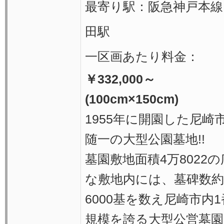
最寄り駅：阪急神戸本線
田駅
一区画あたり料金：
￥332,000～
(100cm×150cm)
1955年に開園した尼崎
随一の大型公園墓地!!
墓園敷地面積4万8022
な敷地内には、墓碑数約
6000基を数え尼崎市内
規模を誇る大型公営墓園