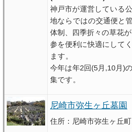
神戸市が運営している
地ならではの交通便と
体制、四季折々の草花が
参を便利に快適にして
ます。
今年は年2回(5月,10月)
集です。
尼崎市弥生ヶ丘墓園
住所：尼崎市弥生ヶ丘町1