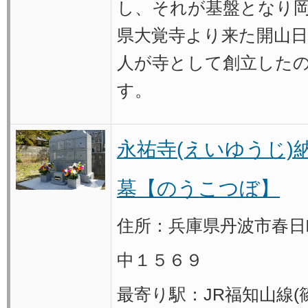
し、それが基盤となり
県大覚寺より来た開山日
人が寺として創立した
す。
永祐寺(えいゆうじ)
墓【のうこつぼ】
住所：兵庫県丹波市春日
中１５６９
最寄り駅：JR福知山線(