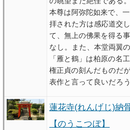
の眺望また絶佳である
本尊は阿弥陀如来で、一
拝された方は感応道交
て、無上の佛果を得る
なし。また、本堂両翼
「雁と鶴」は柏原の名工
権正貞の刻んだものだ
表作と言って良いだろ
蓮花寺(れんげじ)納
【のうこつぼ】