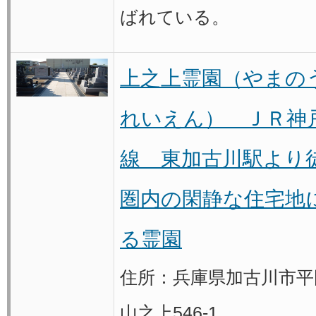
ばれている。
上之上霊園（やまの
れいえん） ＪＲ神
線 東加古川駅より
圏内の閑静な住宅地
る霊園
住所：兵庫県加古川市平
山之上546-1