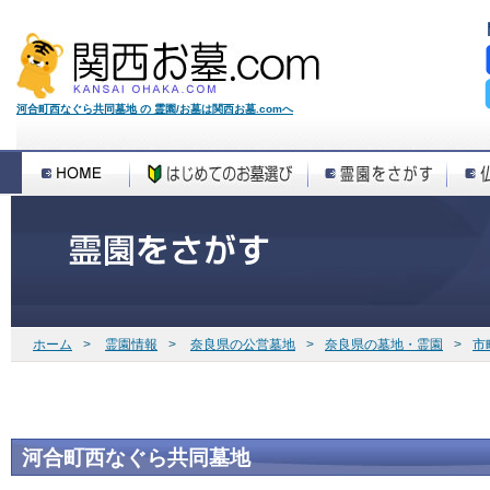
河合町西なぐら共同墓地 の 霊園/お墓は関西お墓.comへ
ホーム
>
霊園情報
>
奈良県の公営墓地
>
奈良県の墓地・霊園
>
市
河合町西なぐら共同墓地