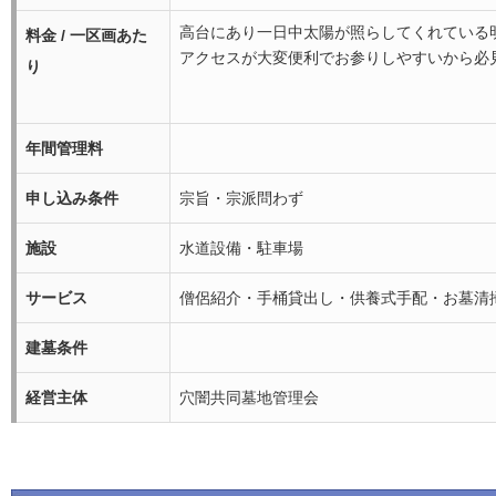
高台にあり一日中太陽が照らしてくれている明
料金 / 一区画あた
アクセスが大変便利でお参りしやすいから必見
り
年間管理料
申し込み条件
宗旨・宗派問わず
施設
水道設備・駐車場
サービス
僧侶紹介・手桶貸出し・供養式手配・お墓清
建墓条件
経営主体
穴闇共同墓地管理会