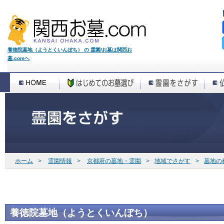
養徳院墓地（ようとくいんぼち） の 霊園/お墓は関西お
墓.comへ
ホーム
>
霊園情報
>
京都府の墓地・霊園
>
地域でさがす
>
墓地の
養徳院墓地（ようとくいんぼち）