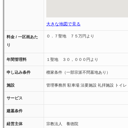
大きな地図で見る
０．７聖地 ７５万円より
料金 / 一区画あた
り
年間管理料
１聖地 ３０，０００円より
申し込み条件
檀家条件（一部宗派不問墓地あり）
施設
管理事務所 駐車場 法要施設 礼拝施設 トイレ
サービス
建墓条件
経営主体
宗教法人 養徳院