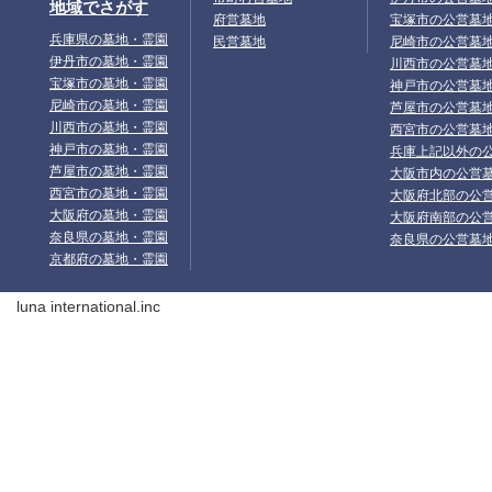
地域でさがす
府営墓地
宝塚市の公営墓
兵庫県の墓地・霊園
民営墓地
尼崎市の公営墓
伊丹市の墓地・霊園
川西市の公営墓
宝塚市の墓地・霊園
神戸市の公営墓
尼崎市の墓地・霊園
芦屋市の公営墓
川西市の墓地・霊園
西宮市の公営墓
神戸市の墓地・霊園
兵庫上記以外の
芦屋市の墓地・霊園
大阪市内の公営
西宮市の墓地・霊園
大阪府北部の公
大阪府の墓地・霊園
大阪府南部の公
奈良県の墓地・霊園
奈良県の公営墓
京都府の墓地・霊園
luna international.inc