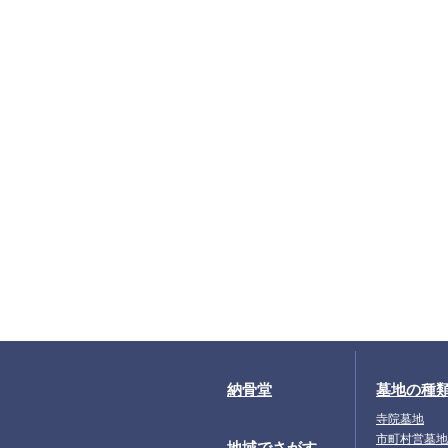
納骨堂
墓地の種
寺院墓地
市町村営墓地
地域でさがす